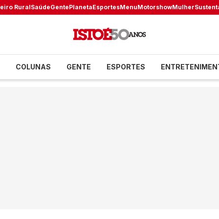
eiro Rural
Saúde
Gente
Planeta
Esportes
Menu
Motorshow
Mulher
Sustent
COLUNAS
GENTE
ESPORTES
ENTRETENIMEN