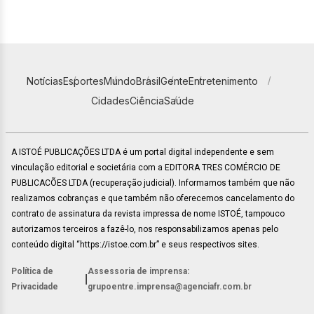
Notícias
Esportes
Mundo
Brasil
Gente
Entretenimento
Cidades
Ciência
Saúde
A ISTOÉ PUBLICAÇÕES LTDA é um portal digital independente e sem
vinculação editorial e societária com a EDITORA TRES COMÉRCIO DE
PUBLICACÕES LTDA (recuperação judicial). Informamos também que não
realizamos cobranças e que também não oferecemos cancelamento do
contrato de assinatura da revista impressa de nome ISTOÉ, tampouco
autorizamos terceiros a fazê-lo, nos responsabilizamos apenas pelo
conteúdo digital “https://istoe.com.br” e seus respectivos sites.
Política de
Assessoria de imprensa:
|
Privacidade
grupoentre.imprensa@agenciafr.com.br