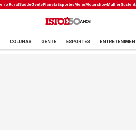
eiro Rural
Saúde
Gente
Planeta
Esportes
Menu
Motorshow
Mulher
Sustent
COLUNAS
GENTE
ESPORTES
ENTRETENIMEN