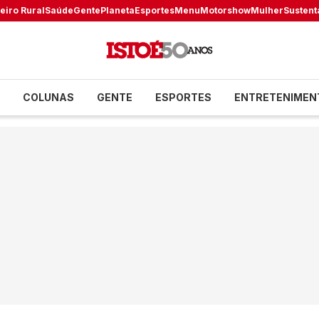
eiro Rural
Saúde
Gente
Planeta
Esportes
Menu
Motorshow
Mulher
Sustent
COLUNAS
GENTE
ESPORTES
ENTRETENIMEN