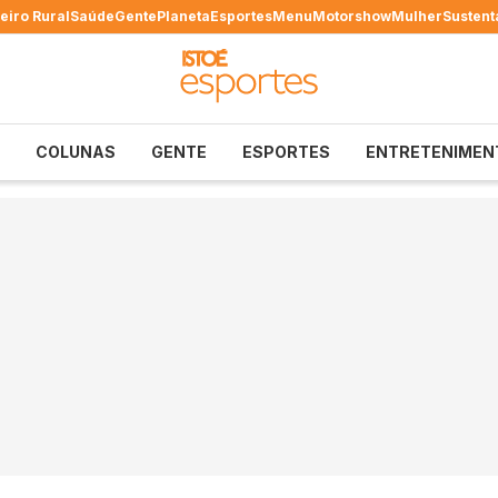
eiro Rural
Saúde
Gente
Planeta
Esportes
Menu
Motorshow
Mulher
Sustent
COLUNAS
GENTE
ESPORTES
ENTRETENIMEN