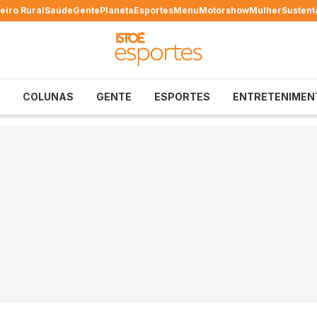
eiro Rural
Saúde
Gente
Planeta
Esportes
Menu
Motorshow
Mulher
Sustent
COLUNAS
GENTE
ESPORTES
ENTRETENIMEN