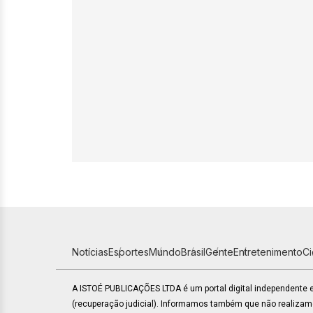
Notícias
Esportes
Mundo
Brasil
Gente
Entretenimento
C
A ISTOÉ PUBLICAÇÕES LTDA é um portal digital independente
(recuperação judicial). Informamos também que não realiza