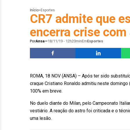
Início
>
Esportes
CR7 admite que e
encerra crise com
Por
Ansa
18/11/19 - 12h20min
Em
Esportes
ROMA, 18 NOV (ANSA) – Após ter sido substituíd
craque Cristiano Ronaldo admitiu neste domingo
100% em breve.
No duelo diante do Milan, pelo Campeonato Italia
vestiário. A reação do astro foi criticada e o téc
uma lesão.