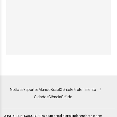
Notícias
Esportes
Mundo
Brasil
Gente
Entretenimento
Cidades
Ciência
Saúde
A ISTOÉ PUBLICAÇÕES LTDA é um portal digital independente e sem