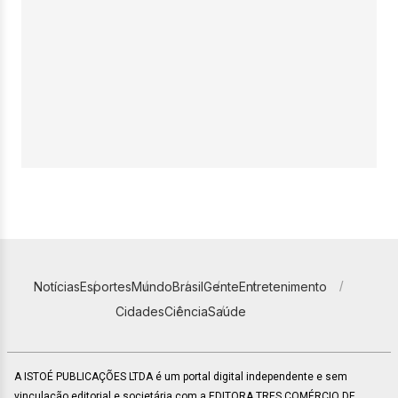
Notícias
Esportes
Mundo
Brasil
Gente
Entretenimento
Cidades
Ciência
Saúde
A ISTOÉ PUBLICAÇÕES LTDA é um portal digital independente e sem
vinculação editorial e societária com a EDITORA TRES COMÉRCIO DE