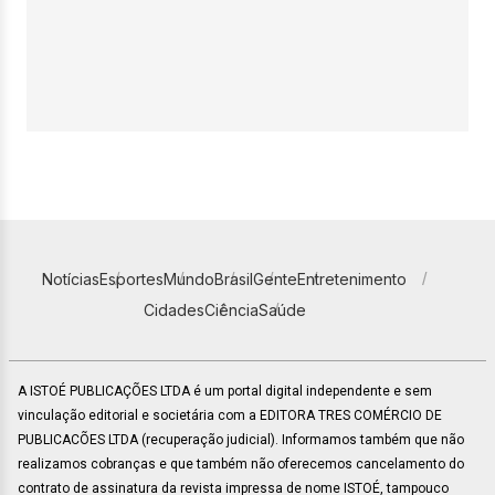
Notícias
Esportes
Mundo
Brasil
Gente
Entretenimento
Cidades
Ciência
Saúde
A ISTOÉ PUBLICAÇÕES LTDA é um portal digital independente e sem
vinculação editorial e societária com a EDITORA TRES COMÉRCIO DE
PUBLICACÕES LTDA (recuperação judicial). Informamos também que não
realizamos cobranças e que também não oferecemos cancelamento do
contrato de assinatura da revista impressa de nome ISTOÉ, tampouco