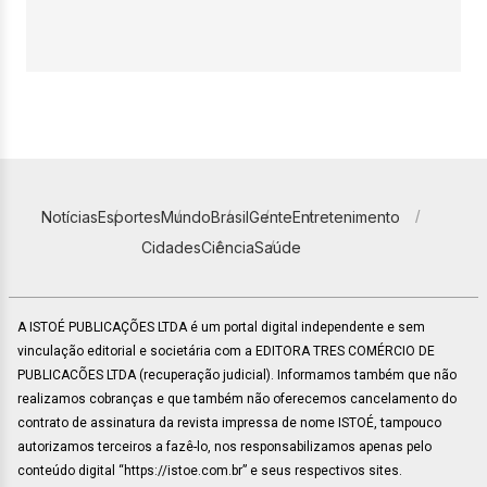
Notícias
Esportes
Mundo
Brasil
Gente
Entretenimento
Cidades
Ciência
Saúde
A ISTOÉ PUBLICAÇÕES LTDA é um portal digital independente e sem
vinculação editorial e societária com a EDITORA TRES COMÉRCIO DE
PUBLICACÕES LTDA (recuperação judicial). Informamos também que não
realizamos cobranças e que também não oferecemos cancelamento do
contrato de assinatura da revista impressa de nome ISTOÉ, tampouco
autorizamos terceiros a fazê-lo, nos responsabilizamos apenas pelo
conteúdo digital “https://istoe.com.br” e seus respectivos sites.