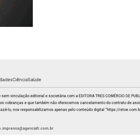
idades
Ciência
Saúde
 e sem vinculação editorial e societária com a EDITORA TRES COMÉRCIO DE PU
mos cobranças e que também não oferecemos cancelamento do contrato de assin
zê-lo, nos responsabilizamos apenas pelo conteúdo digital “https://istoe.com.b
e.imprensa@agenciafr.com.br