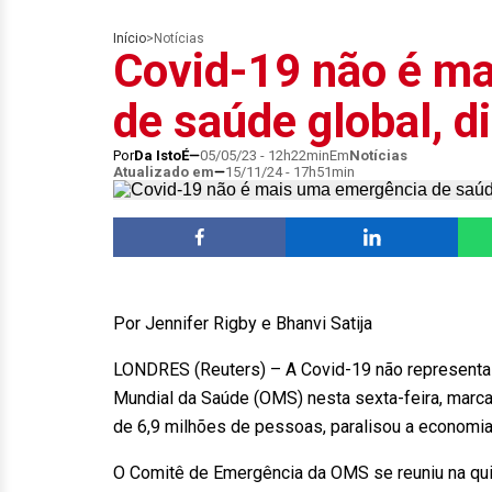
Início
>
Notícias
Covid-19 não é m
de saúde global, 
Por
Da IstoÉ
05/05/23 - 12h22min
Em
Notícias
Atualizado em
15/11/24 - 17h51min
Por Jennifer Rigby e Bhanvi Satija
LONDRES (Reuters) – A Covid-19 não representa
Mundial da Saúde (OMS) nesta sexta-feira, marc
de 6,9 milhões de pessoas, paralisou a economi
O Comitê de Emergência da OMS se reuniu na qui