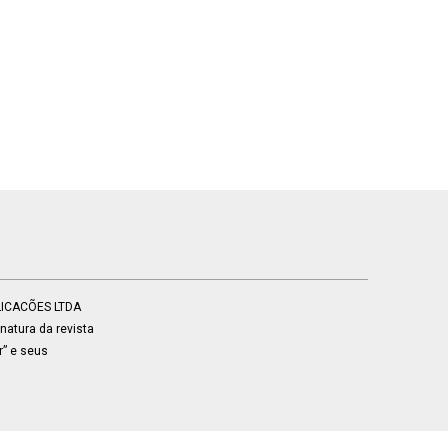
BLICACÕES LTDA
atura da revista
r” e seus