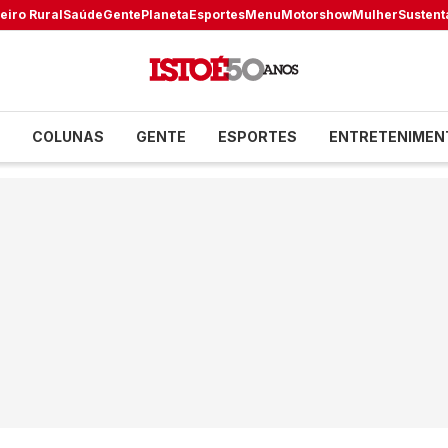
eiro Rural
Saúde
Gente
Planeta
Esportes
Menu
Motorshow
Mulher
Sustent
COLUNAS
GENTE
ESPORTES
ENTRETENIMEN