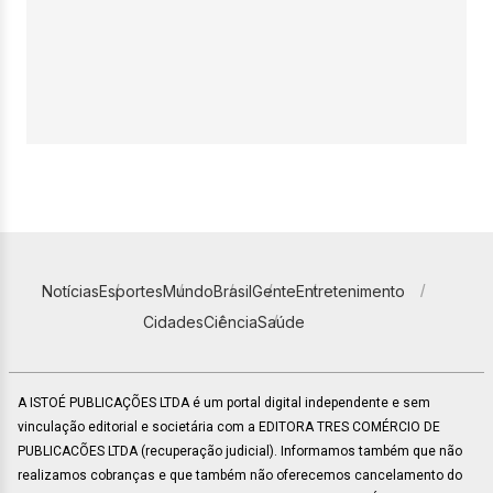
Notícias
Esportes
Mundo
Brasil
Gente
Entretenimento
Cidades
Ciência
Saúde
A ISTOÉ PUBLICAÇÕES LTDA é um portal digital independente e sem
vinculação editorial e societária com a EDITORA TRES COMÉRCIO DE
PUBLICACÕES LTDA (recuperação judicial). Informamos também que não
realizamos cobranças e que também não oferecemos cancelamento do