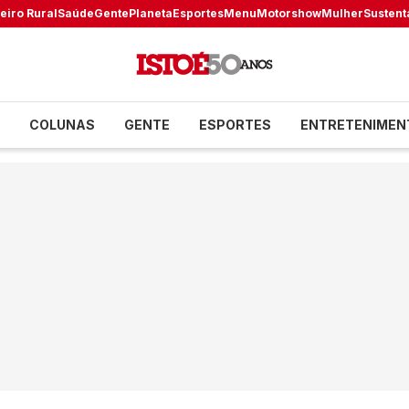
eiro Rural
Saúde
Gente
Planeta
Esportes
Menu
Motorshow
Mulher
Sustent
COLUNAS
GENTE
ESPORTES
ENTRETENIMEN