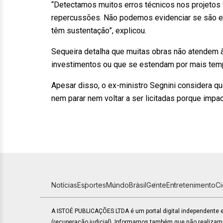
“Detectamos muitos erros técnicos nos projetos
repercussões. Não podemos evidenciar se são err
têm sustentação”, explicou.
Sequeira detalha que muitas obras não atendem à
investimentos ou que se estendam por mais tempo
Apesar disso, o ex-ministro Segnini considera 
nem parar nem voltar a ser licitadas porque impa
Notícias
Esportes
Mundo
Brasil
Gente
Entretenimento
C
A ISTOÉ PUBLICAÇÕES LTDA é um portal digital independente
(recuperação judicial). Informamos também que não realiza