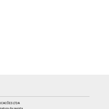
BLICACÕES LTDA
atura da revista