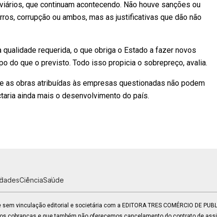
 viários, que continuam acontecendo. Não houve sanções ou
os, corrupção ou ambos, mas as justificativas que dão não
 qualidade requerida, o que obriga o Estado a fazer novos
 do que o previsto. Todo isso propicia o sobrepreço, avalia.
que as obras atribuídas às empresas questionadas não podem
ctaria ainda mais o desenvolvimento do país.
idades
Ciência
Saúde
 e sem vinculação editorial e societária com a EDITORA TRES COMÉRCIO DE PU
mos cobranças e que também não oferecemos cancelamento do contrato de assin