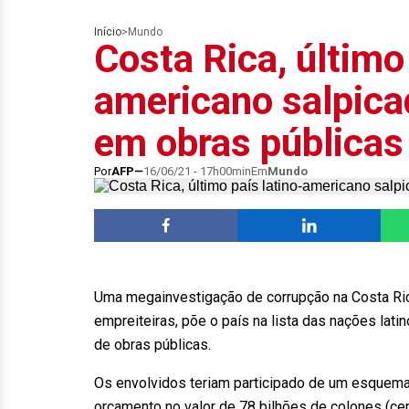
Início
>
Mundo
Costa Rica, último 
americano salpica
em obras públicas
Por
AFP
16/06/21 - 17h00min
Em
Mundo
Uma megainvestigação de corrupção na Costa Ric
empreiteiras, põe o país na lista das nações la
de obras públicas.
Os envolvidos teriam participado de um esquema
orçamento no valor de 78 bilhões de colones (ce