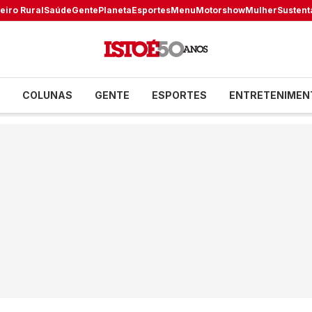
eiro Rural
Saúde
Gente
Planeta
Esportes
Menu
Motorshow
Mulher
Sustent
COLUNAS
GENTE
ESPORTES
ENTRETENIMEN