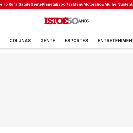
eiro Rural
Saúde
Gente
Planeta
Esportes
Menu
Motorshow
Mulher
Sustent
COLUNAS
GENTE
ESPORTES
ENTRETENIMEN