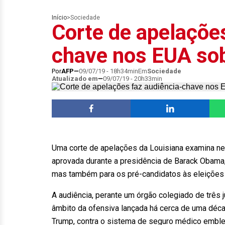
Início
>
Sociedade
Corte de apelações
chave nos EUA so
Por
AFP
09/07/19 - 18h34min
Em
Sociedade
Atualizado em
09/07/19 - 20h33min
Uma corte de apelações da Louisiana examina nest
aprovada durante a presidência de Barack Obama
mas também para os pré-candidatos às eleições 
A audiência, perante um órgão colegiado de três 
âmbito da ofensiva lançada há cerca de uma déc
Trump, contra o sistema de seguro médico embl