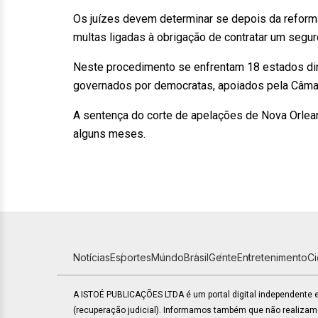
Os juízes devem determinar se depois da reforma
multas ligadas à obrigação de contratar um segur
Neste procedimento se enfrentam 18 estados dir
governados por democratas, apoiados pela Câmar
A sentença do corte de apelações de Nova Orlean
alguns meses.
Notícias
Esportes
Mundo
Brasil
Gente
Entretenimento
C
A ISTOÉ PUBLICAÇÕES LTDA é um portal digital independente
(recuperação judicial). Informamos também que não realiza