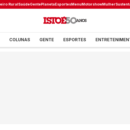
eiro Rural
Saúde
Gente
Planeta
Esportes
Menu
Motorshow
Mulher
Sustent
COLUNAS
GENTE
ESPORTES
ENTRETENIMEN