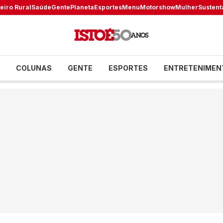
eiro Rural
Saúde
Gente
Planeta
Esportes
Menu
Motorshow
Mulher
Sustent
COLUNAS
GENTE
ESPORTES
ENTRETENIMEN