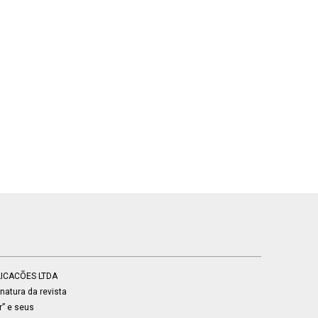
BLICACÕES LTDA
atura da revista
r” e seus