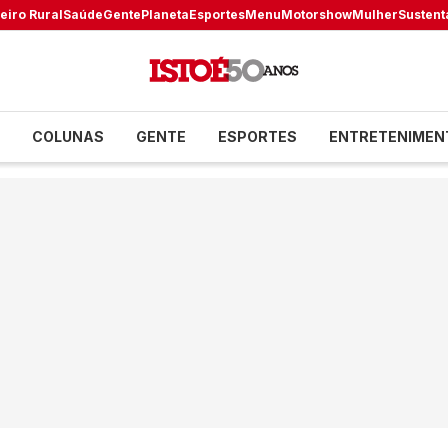
eiro Rural
Saúde
Gente
Planeta
Esportes
Menu
Motorshow
Mulher
Sustent
COLUNAS
GENTE
ESPORTES
ENTRETENIMEN