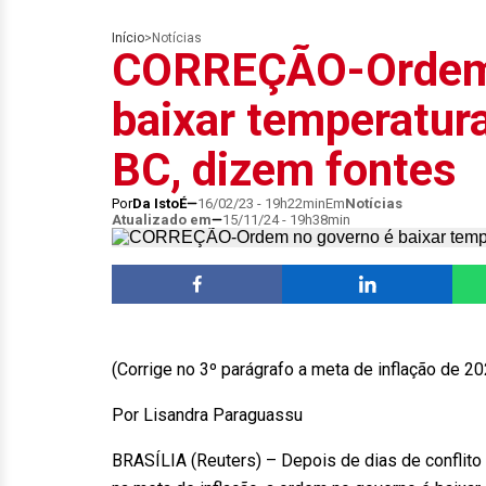
Início
>
Notícias
CORREÇÃO-Ordem 
baixar temperatur
BC, dizem fontes
Por
Da IstoÉ
16/02/23 - 19h22min
Em
Notícias
Atualizado em
15/11/24 - 19h38min
(Corrige no 3º parágrafo a meta de inflação de 2
Por Lisandra Paraguassu
BRASÍLIA (Reuters) – Depois de dias de conflito