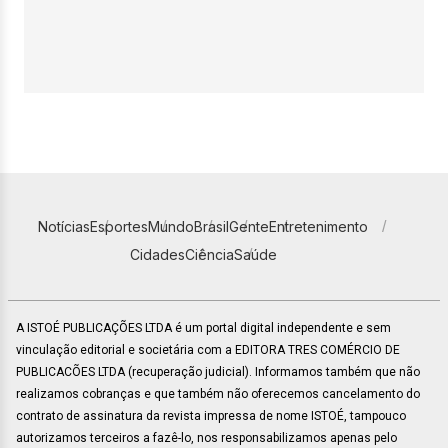
Notícias
Esportes
Mundo
Brasil
Gente
Entretenimento
Cidades
Ciência
Saúde
A ISTOÉ PUBLICAÇÕES LTDA é um portal digital independente e sem
vinculação editorial e societária com a EDITORA TRES COMÉRCIO DE
PUBLICACÕES LTDA (recuperação judicial). Informamos também que não
realizamos cobranças e que também não oferecemos cancelamento do
contrato de assinatura da revista impressa de nome ISTOÉ, tampouco
autorizamos terceiros a fazê-lo, nos responsabilizamos apenas pelo