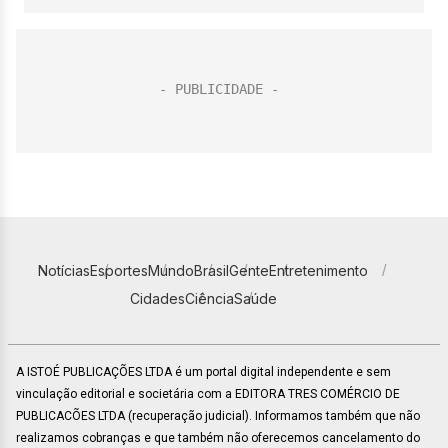
Notícias
Esportes
Mundo
Brasil
Gente
Entretenimento
Cidades
Ciência
Saúde
A ISTOÉ PUBLICAÇÕES LTDA é um portal digital independente e sem
vinculação editorial e societária com a EDITORA TRES COMÉRCIO DE
PUBLICACÕES LTDA (recuperação judicial). Informamos também que não
realizamos cobranças e que também não oferecemos cancelamento do