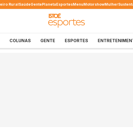
eiro Rural
Saúde
Gente
Planeta
Esportes
Menu
Motorshow
Mulher
Sustent
COLUNAS
GENTE
ESPORTES
ENTRETENIMEN