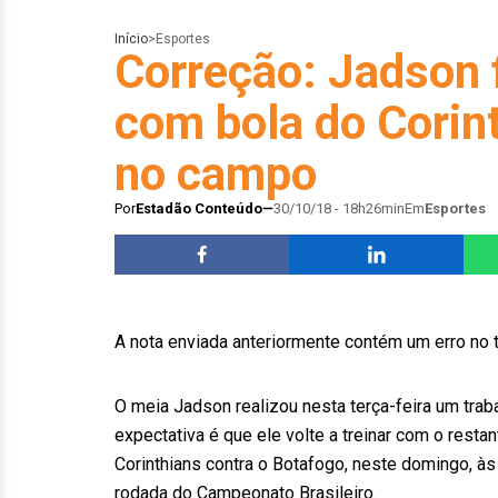
Início
>
Esportes
Correção: Jadson f
com bola do Corin
no campo
Por
Estadão Conteúdo
30/10/18 - 18h26min
Em
Esportes
A nota enviada anteriormente contém um erro no tí
O meia Jadson realizou nesta terça-feira um tra
expectativa é que ele volte a treinar com o resta
Corinthians contra o Botafogo, neste domingo, às 
rodada do Campeonato Brasileiro.