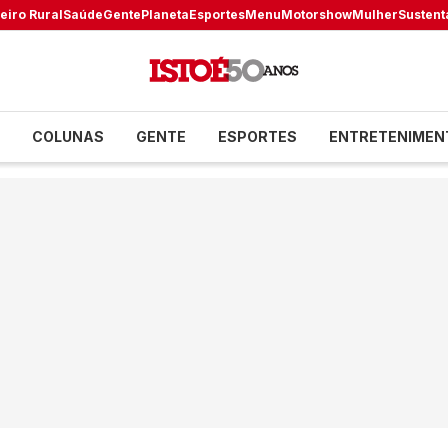
eiro Rural
Saúde
Gente
Planeta
Esportes
Menu
Motorshow
Mulher
Sustent
COLUNAS
GENTE
ESPORTES
ENTRETENIMEN