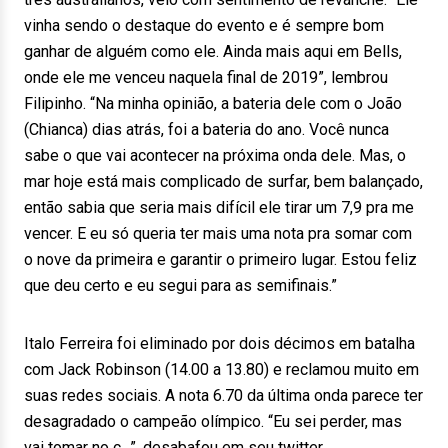
vinha sendo o destaque do evento e é sempre bom
ganhar de alguém como ele. Ainda mais aqui em Bells,
onde ele me venceu naquela final de 2019”, lembrou
Filipinho. “Na minha opinião, a bateria dele com o João
(Chianca) dias atrás, foi a bateria do ano. Você nunca
sabe o que vai acontecer na próxima onda dele. Mas, o
mar hoje está mais complicado de surfar, bem balançado,
então sabia que seria mais difícil ele tirar um 7,9 pra me
vencer. E eu só queria ter mais uma nota pra somar com
o nove da primeira e garantir o primeiro lugar. Estou feliz
que deu certo e eu segui para as semifinais.”
Italo Ferreira foi eliminado por dois décimos em batalha
com Jack Robinson (14.00 a 13.80) e reclamou muito em
suas redes sociais. A nota 6.70 da última onda parece ter
desagradado o campeão olímpico. “Eu sei perder, mas
vai tomar no c…”, desabafou em seu twitter.