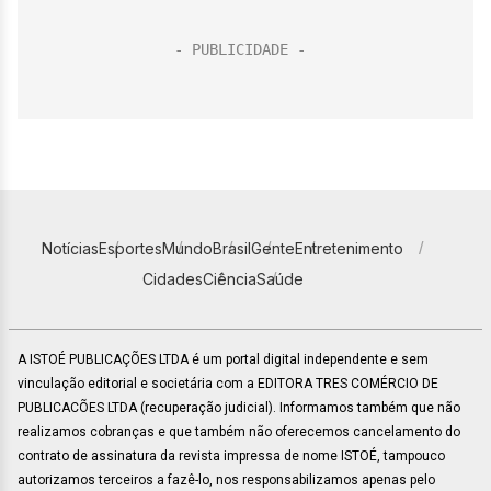
Notícias
Esportes
Mundo
Brasil
Gente
Entretenimento
Cidades
Ciência
Saúde
A ISTOÉ PUBLICAÇÕES LTDA é um portal digital independente e sem
vinculação editorial e societária com a EDITORA TRES COMÉRCIO DE
PUBLICACÕES LTDA (recuperação judicial). Informamos também que não
realizamos cobranças e que também não oferecemos cancelamento do
contrato de assinatura da revista impressa de nome ISTOÉ, tampouco
autorizamos terceiros a fazê-lo, nos responsabilizamos apenas pelo