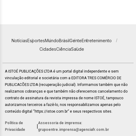
Notícias
Esportes
Mundo
Brasil
Gente
Entretenimento
Cidades
Ciência
Saúde
A ISTOÉ PUBLICAÇÕES LTDA é um portal digital independente e sem
vinculação editorial e societária com a EDITORA TRES COMÉRCIO DE
PUBLICACÕES LTDA (recuperação judicial). Informamos também que não
realizamos cobranças e que também não oferecemos cancelamento do
contrato de assinatura da revista impressa de nome ISTOÉ, tampouco
autorizamos terceiros a fazê-lo, nos responsabilizamos apenas pelo
conteúdo digital “https://istoe.com.br” e seus respectivos sites.
Política de
Assessoria de imprensa:
|
Privacidade
grupoentre.imprensa@agenciafr.com.br