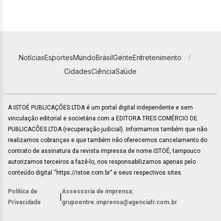
Notícias
Esportes
Mundo
Brasil
Gente
Entretenimento
Cidades
Ciência
Saúde
A ISTOÉ PUBLICAÇÕES LTDA é um portal digital independente e sem
vinculação editorial e societária com a EDITORA TRES COMÉRCIO DE
PUBLICACÕES LTDA (recuperação judicial). Informamos também que não
realizamos cobranças e que também não oferecemos cancelamento do
contrato de assinatura da revista impressa de nome ISTOÉ, tampouco
autorizamos terceiros a fazê-lo, nos responsabilizamos apenas pelo
conteúdo digital “https://istoe.com.br” e seus respectivos sites.
Política de
Assessoria de imprensa:
|
Privacidade
grupoentre.imprensa@agenciafr.com.br