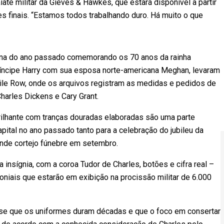
iate militar da Gieves & Hawkes, que estará disponível a partir
s finais. “Estamos todos trabalhando duro. Há muito o que
atina do ano passado comemorando os 70 anos da rainha
ríncipe Harry com sua esposa norte-americana Meghan, levaram
ile Row, onde os arquivos registram as medidas e pedidos de
Charles Dickens e Cary Grant.
rilhante com tranças douradas elaboradas são uma parte
apital no ano passado tanto para a celebração do jubileu da
ande cortejo fúnebre em setembro.
insígnia, com a coroa Tudor de Charles, botões e cifra real –
iais que estarão em exibição na procissão militar de 6.000
disse que os uniformes duram décadas e que o foco em consertar