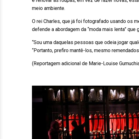
e renovar as roupas, em vez de fazer novas, est
meio ambiente.
O rei Charles, que já foi fotografado usando o
defende a abordagem da “moda mais lenta” que g
“Sou uma daquelas pessoas que odeia jogar qualq
“Portanto, prefiro mantê-los, mesmo remendados,
(Reportagem adicional de Marie-Louise Gumuchi