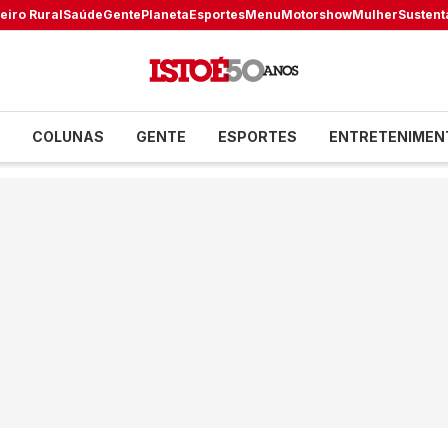
eiro Rural
Saúde
Gente
Planeta
Esportes
Menu
Motorshow
Mulher
Sustent
COLUNAS
GENTE
ESPORTES
ENTRETENIMEN