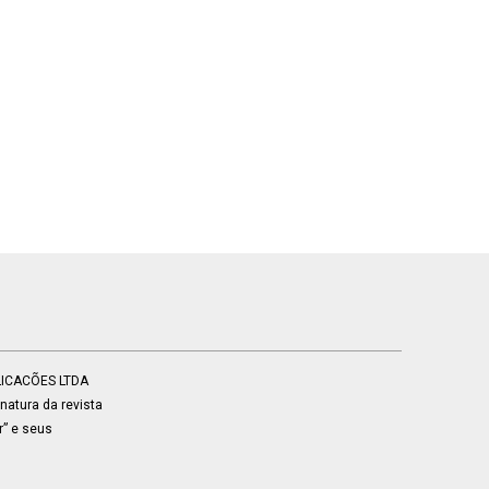
BLICACÕES LTDA
atura da revista
r” e seus