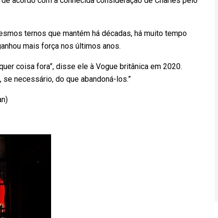
á de acordo com a conhecida consideração de Charles pelo
s mesmos ternos que mantém há décadas, há muito tempo
anhou mais força nos últimos anos.
uer coisa fora”, disse ele à Vogue britânica em 2020.
 se necessário, do que abandoná-los.”
an)