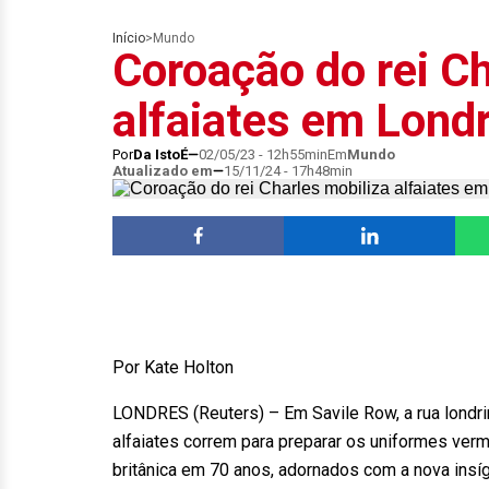
Início
>
Mundo
Coroação do rei Ch
alfaiates em Lond
Por
Da IstoÉ
02/05/23 - 12h55min
Em
Mundo
Atualizado em
15/11/24 - 17h48min
Por Kate Holton
LONDRES (Reuters) – Em Savile Row, a rua londri
alfaiates correm para preparar os uniformes ver
britânica em 70 anos, adornados com a nova insígn