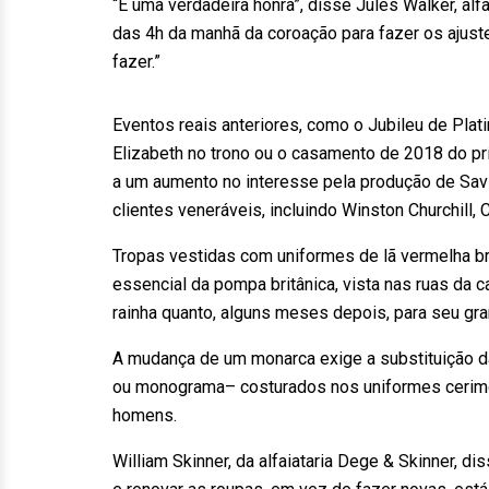
“É uma verdadeira honra”, disse Jules Walker, alfa
das 4h da manhã da coroação para fazer os ajuste
fazer.”
Eventos reais anteriores, como o Jubileu de Pl
Elizabeth no trono ou o casamento de 2018 do p
a um aumento no interesse pela produção de Sav
clientes veneráveis, incluindo Winston Churchill, 
Tropas vestidas com uniformes de lã vermelha b
essencial da pompa britânica, vista nas ruas da c
rainha quanto, alguns meses depois, para seu gr
A mudança de um monarca exige a substituição da 
ou monograma– costurados nos uniformes cerimon
homens.
William Skinner, da alfaiataria Dege & Skinner, 