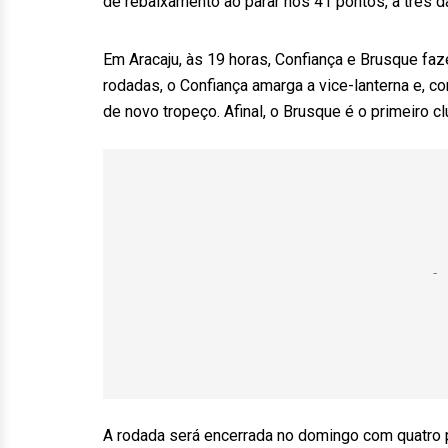
de rebaixamento ao parar nos 41 pontos, a três d
Em Aracaju, às 19 horas, Confiança e Brusque fa
rodadas, o Confiança amarga a vice-lanterna e, 
de novo tropeço. Afinal, o Brusque é o primeiro 
A rodada será encerrada no domingo com quatro p