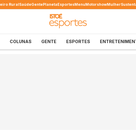
eiro Rural
Saúde
Gente
Planeta
Esportes
Menu
Motorshow
Mulher
Sustent
COLUNAS
GENTE
ESPORTES
ENTRETENIMEN