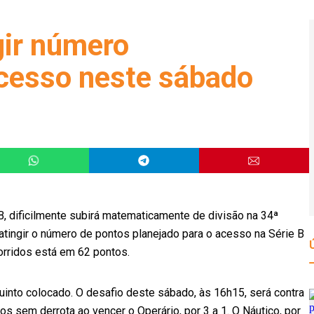
gir número
acesso neste sábado
RB, dificilmente subirá matematicamente de divisão na 34ª
atingir o número de pontos planejado para o acesso na Série B
orridos está em 62 pontos.
quinto colocado. O desafio deste sábado, às 16h15, será contra
gos sem derrota ao vencer o Operário, por 3 a 1. O Náutico, por