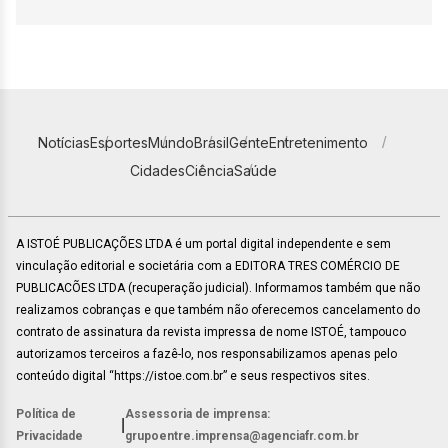
Notícias
Esportes
Mundo
Brasil
Gente
Entretenimento
Cidades
Ciência
Saúde
A ISTOÉ PUBLICAÇÕES LTDA é um portal digital independente e sem
vinculação editorial e societária com a EDITORA TRES COMÉRCIO DE
PUBLICACÕES LTDA (recuperação judicial). Informamos também que não
realizamos cobranças e que também não oferecemos cancelamento do
contrato de assinatura da revista impressa de nome ISTOÉ, tampouco
autorizamos terceiros a fazê-lo, nos responsabilizamos apenas pelo
conteúdo digital “https://istoe.com.br” e seus respectivos sites.
Política de
Assessoria de imprensa:
|
Privacidade
grupoentre.imprensa@agenciafr.com.br