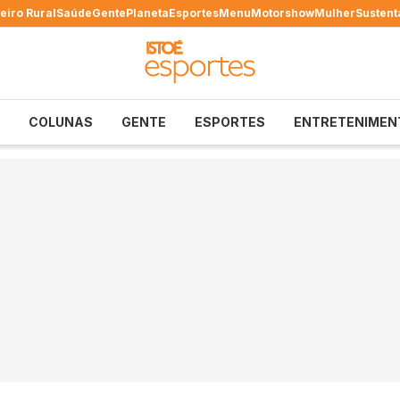
eiro Rural
Saúde
Gente
Planeta
Esportes
Menu
Motorshow
Mulher
Sustent
COLUNAS
GENTE
ESPORTES
ENTRETENIMEN