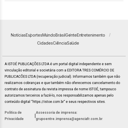
Notícias
Esportes
Mundo
Brasil
Gente
Entretenimento
Cidades
Ciência
Saúde
A ISTOÉ PUBLICAÇÕES LTDA é um portal digital independente e sem
vinculação editorial e societária com a EDITORA TRES COMÉRCIO DE
PUBLICACÕES LTDA (recuperação judicial). Informamos também que não
realizamos cobranças e que também não oferecemos cancelamento do
contrato de assinatura da revista impressa de nome ISTOÉ, tampouco
autorizamos terceiros a fazê-lo, nos responsabilizamos apenas pelo
conteúdo digital “https://istoe.com.br” e seus respectivos sites.
Política de
Assessoria de imprensa:
|
Privacidade
grupoentre.imprensa@agenciafr.com.br