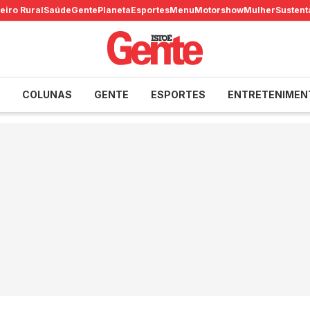
eiro Rural
Saúde
Gente
Planeta
Esportes
Menu
Motorshow
Mulher
Sustent
COLUNAS
GENTE
ESPORTES
ENTRETENIMEN