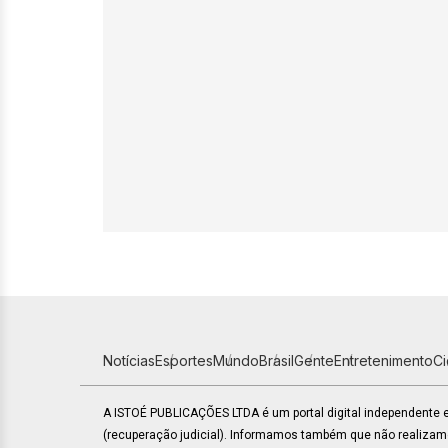
Notícias
Esportes
Mundo
Brasil
Gente
Entretenimento
C
A ISTOÉ PUBLICAÇÕES LTDA é um portal digital independente
(recuperação judicial). Informamos também que não realiza