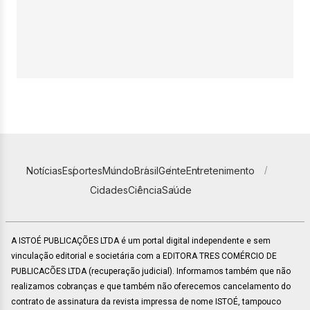
Notícias
Esportes
Mundo
Brasil
Gente
Entretenimento
Cidades
Ciência
Saúde
A ISTOÉ PUBLICAÇÕES LTDA é um portal digital independente e sem
vinculação editorial e societária com a EDITORA TRES COMÉRCIO DE
PUBLICACÕES LTDA (recuperação judicial). Informamos também que não
realizamos cobranças e que também não oferecemos cancelamento do
contrato de assinatura da revista impressa de nome ISTOÉ, tampouco