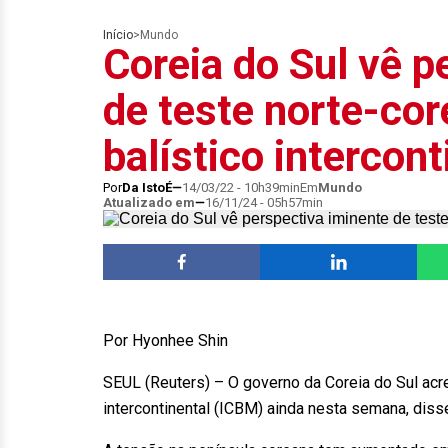
Início
>
Mundo
Coreia do Sul vê p
de teste norte-cor
balístico intercont
Por
Da IstoÉ
14/03/22 - 10h39min
Em
Mundo
Atualizado em
16/11/24 - 05h57min
Por Hyonhee Shin
SEUL (Reuters) – O governo da Coreia do Sul acre
intercontinental (ICBM) ainda nesta semana, disse 