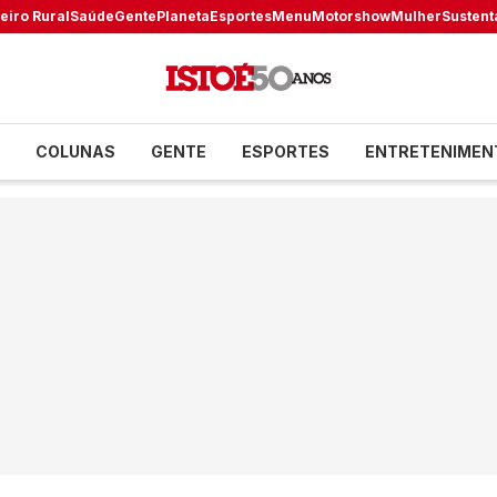
eiro Rural
Saúde
Gente
Planeta
Esportes
Menu
Motorshow
Mulher
Sustent
COLUNAS
GENTE
ESPORTES
ENTRETENIMEN