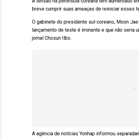
A tensão na península coreana tem aumentado e
breve cumprir suas ameaças de reiniciar esses 
O gabinete do presidente sul-coreano, Moon Jae-
lançamento de teste é iminente e que não seria 
jornal Chosun Ilbo.
A agência de notícias Yonhap informou separadam