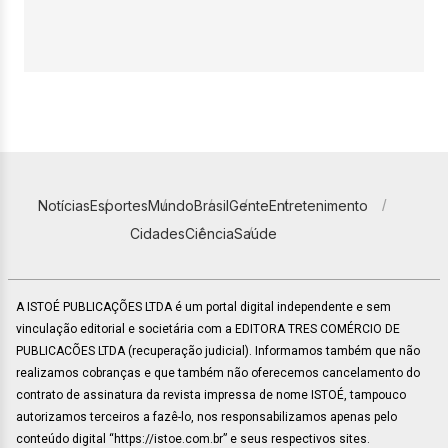
Notícias
Esportes
Mundo
Brasil
Gente
Entretenimento
Cidades
Ciência
Saúde
A ISTOÉ PUBLICAÇÕES LTDA é um portal digital independente e sem
vinculação editorial e societária com a EDITORA TRES COMÉRCIO DE
PUBLICACÕES LTDA (recuperação judicial). Informamos também que não
realizamos cobranças e que também não oferecemos cancelamento do
contrato de assinatura da revista impressa de nome ISTOÉ, tampouco
autorizamos terceiros a fazê-lo, nos responsabilizamos apenas pelo
conteúdo digital “https://istoe.com.br” e seus respectivos sites.