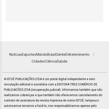
Notícias
Esportes
Mundo
Brasil
Gente
Entretenimento
Cidades
Ciência
Saúde
A ISTOÉ PUBLICAÇÕES LTDA é um portal digital independente e sem
vinculação editorial e societária com a EDITORA TRES COMÉRCIO DE
PUBLICACÕES LTDA (recuperação judicial). Informamos também que não
realizamos cobranças e que também não oferecemos cancelamento do
contrato de assinatura da revista impressa de nome ISTOÉ, tampouco
autorizamos terceiros a fazê-lo, nos responsabilizamos apenas pelo