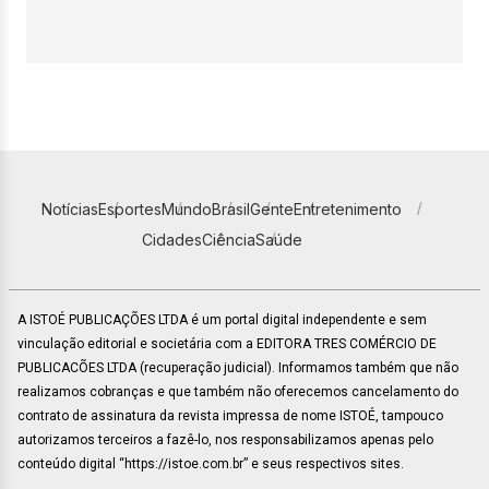
Notícias
Esportes
Mundo
Brasil
Gente
Entretenimento
Cidades
Ciência
Saúde
A ISTOÉ PUBLICAÇÕES LTDA é um portal digital independente e sem
vinculação editorial e societária com a EDITORA TRES COMÉRCIO DE
PUBLICACÕES LTDA (recuperação judicial). Informamos também que não
realizamos cobranças e que também não oferecemos cancelamento do
contrato de assinatura da revista impressa de nome ISTOÉ, tampouco
autorizamos terceiros a fazê-lo, nos responsabilizamos apenas pelo
conteúdo digital “https://istoe.com.br” e seus respectivos sites.