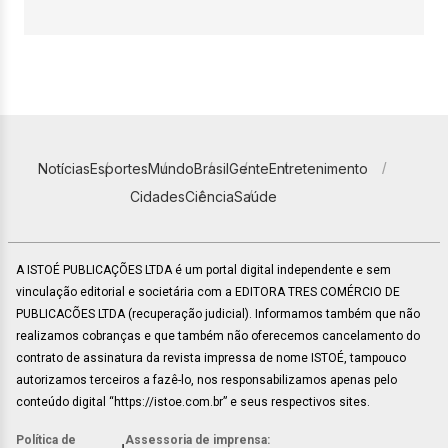
Notícias
Esportes
Mundo
Brasil
Gente
Entretenimento
Cidades
Ciência
Saúde
A ISTOÉ PUBLICAÇÕES LTDA é um portal digital independente e sem
vinculação editorial e societária com a EDITORA TRES COMÉRCIO DE
PUBLICACÕES LTDA (recuperação judicial). Informamos também que não
realizamos cobranças e que também não oferecemos cancelamento do
contrato de assinatura da revista impressa de nome ISTOÉ, tampouco
autorizamos terceiros a fazê-lo, nos responsabilizamos apenas pelo
conteúdo digital “https://istoe.com.br” e seus respectivos sites.
Política de
Assessoria de imprensa: