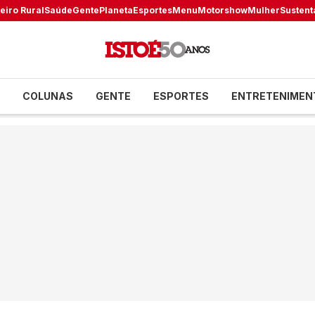
eiro Rural
Saúde
Gente
Planeta
Esportes
Menu
Motorshow
Mulher
Sustent
COLUNAS
GENTE
ESPORTES
ENTRETENIMEN