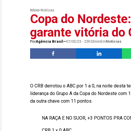
Início
>
Notícias
Copa do Nordeste:
garante vitória d
Por
Agência Brasil
07/03/23 - 23h53min
Em
Notícias
O CRB derrotou o ABC por 1 a 0, na noite desta te
liderança do Grupo A da Copa do Nordeste com 
da outra chave com 11 pontos.
NA RAÇA E NO SUOR, +3 PONTOS PRA CO
CRB 1 x 0 ABC