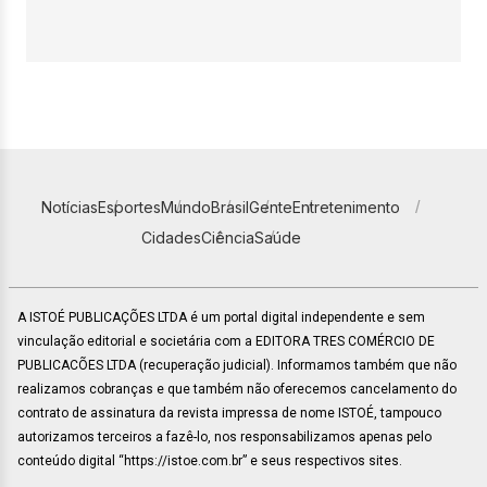
Notícias
Esportes
Mundo
Brasil
Gente
Entretenimento
Cidades
Ciência
Saúde
A ISTOÉ PUBLICAÇÕES LTDA é um portal digital independente e sem
vinculação editorial e societária com a EDITORA TRES COMÉRCIO DE
PUBLICACÕES LTDA (recuperação judicial). Informamos também que não
realizamos cobranças e que também não oferecemos cancelamento do
contrato de assinatura da revista impressa de nome ISTOÉ, tampouco
autorizamos terceiros a fazê-lo, nos responsabilizamos apenas pelo
conteúdo digital “https://istoe.com.br” e seus respectivos sites.