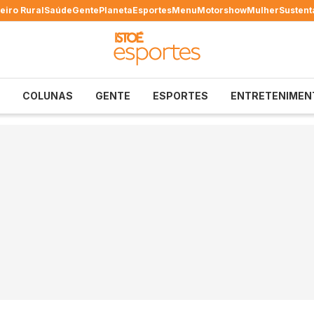
eiro Rural
Saúde
Gente
Planeta
Esportes
Menu
Motorshow
Mulher
Sustent
COLUNAS
GENTE
ESPORTES
ENTRETENIMEN