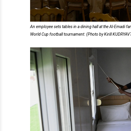
An employee sets tables in a dining hall at the Al-Emadi 
World Cup football tournament. (Photo by Kirill KUDRYA