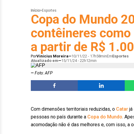
Início
>
Esportes
Copa do Mundo 202
contêineres como 
a partir de R$ 1.0
Por
Vinicius Moreira
10/11/22 - 17h58min
Em
Esportes
Atualizado em
15/11/24 - 22h12min
Foto: AFP
Com dimensões territoriais reduzidas, o
Catar
já
pessoas no país durante a
Copa do Mundo
. Ape
acomodação não é das melhores e, com isso, a or