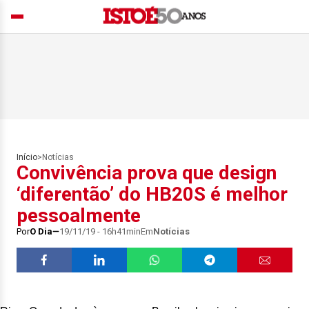
Início
>
Notícias
Convivência prova que design
‘diferentão’ do HB20S é melhor
pessoalmente
Por
O Dia
19/11/19 - 16h41min
Em
Notícias