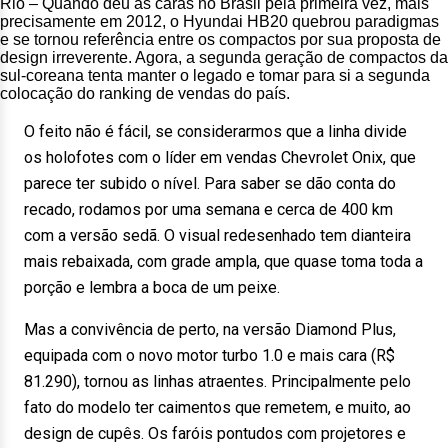
Rio – Quando deu às caras no Brasil pela primeira vez, mais
precisamente em 2012, o Hyundai HB20 quebrou paradigmas
e se tornou referência entre os compactos por sua proposta de
design irreverente. Agora, a segunda geração de compactos da
sul-coreana tenta manter o legado e tomar para si a segunda
colocação do ranking de vendas do país.
O feito não é fácil, se considerarmos que a linha divide
os holofotes com o líder em vendas Chevrolet Onix, que
parece ter subido o nível. Para saber se dão conta do
recado, rodamos por uma semana e cerca de 400 km
com a versão sedã. O visual redesenhado tem dianteira
mais rebaixada, com grade ampla, que quase toma toda a
porção e lembra a boca de um peixe.
Mas a convivência de perto, na versão Diamond Plus,
equipada com o novo motor turbo 1.0 e mais cara (R$
81.290), tornou as linhas atraentes. Principalmente pelo
fato do modelo ter caimentos que remetem, e muito, ao
design de cupês. Os faróis pontudos com projetores e