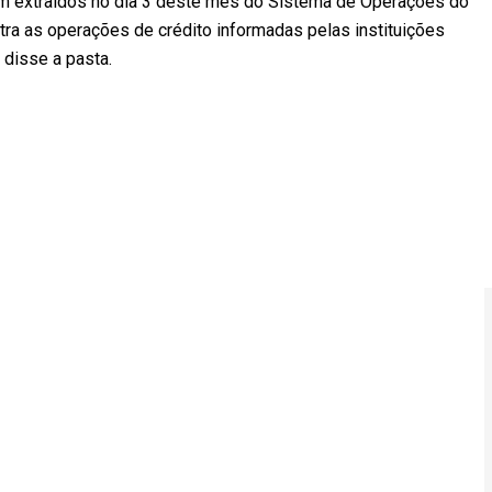
am extraídos no dia 3 deste mês do Sistema de Operações do
stra as operações de crédito informadas pelas instituições
, disse a pasta.