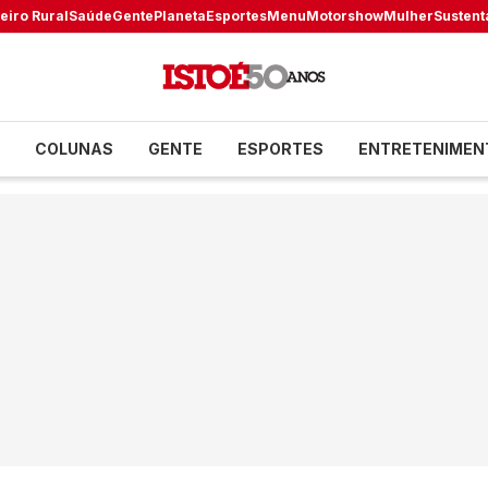
eiro Rural
Saúde
Gente
Planeta
Esportes
Menu
Motorshow
Mulher
Sustent
COLUNAS
GENTE
ESPORTES
ENTRETENIMEN