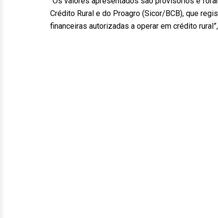
“Os valores apresentados são provisórios e for
Crédito Rural e do Proagro (Sicor/BCB), que regi
financeiras autorizadas a operar em crédito rural”