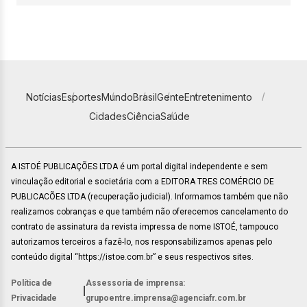
Notícias
Esportes
Mundo
Brasil
Gente
Entretenimento
Cidades
Ciência
Saúde
A ISTOÉ PUBLICAÇÕES LTDA é um portal digital independente e sem
vinculação editorial e societária com a EDITORA TRES COMÉRCIO DE
PUBLICACÕES LTDA (recuperação judicial). Informamos também que não
realizamos cobranças e que também não oferecemos cancelamento do
contrato de assinatura da revista impressa de nome ISTOÉ, tampouco
autorizamos terceiros a fazê-lo, nos responsabilizamos apenas pelo
conteúdo digital “https://istoe.com.br” e seus respectivos sites.
Política de
Assessoria de imprensa:
|
Privacidade
grupoentre.imprensa@agenciafr.com.br