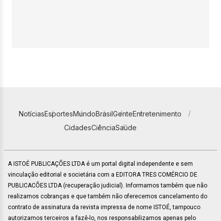
Notícias
Esportes
Mundo
Brasil
Gente
Entretenimento
Cidades
Ciência
Saúde
A ISTOÉ PUBLICAÇÕES LTDA é um portal digital independente e sem
vinculação editorial e societária com a EDITORA TRES COMÉRCIO DE
PUBLICACÕES LTDA (recuperação judicial). Informamos também que não
realizamos cobranças e que também não oferecemos cancelamento do
contrato de assinatura da revista impressa de nome ISTOÉ, tampouco
autorizamos terceiros a fazê-lo, nos responsabilizamos apenas pelo