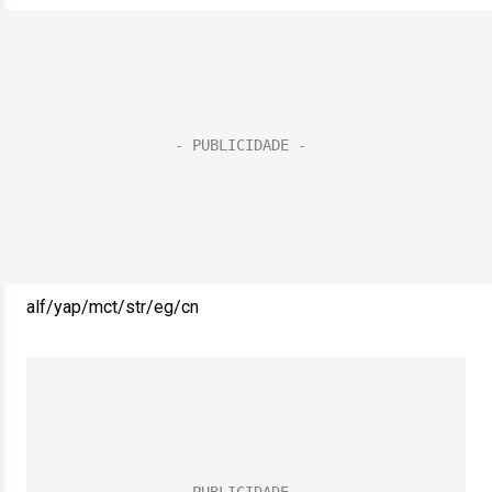
alf/yap/mct/str/eg/cn