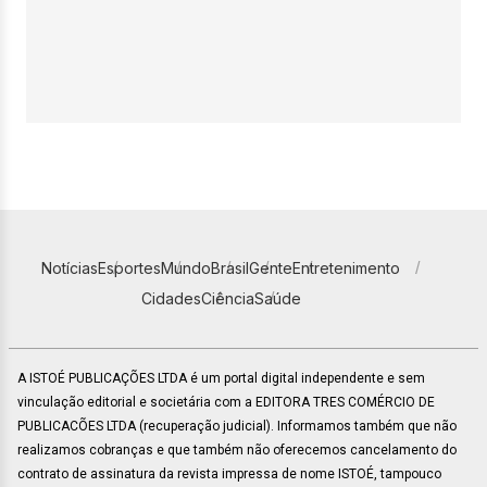
Notícias
Esportes
Mundo
Brasil
Gente
Entretenimento
Cidades
Ciência
Saúde
A ISTOÉ PUBLICAÇÕES LTDA é um portal digital independente e sem
vinculação editorial e societária com a EDITORA TRES COMÉRCIO DE
PUBLICACÕES LTDA (recuperação judicial). Informamos também que não
realizamos cobranças e que também não oferecemos cancelamento do
contrato de assinatura da revista impressa de nome ISTOÉ, tampouco