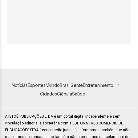
Notícias
Esportes
Mundo
Brasil
Gente
Entretenimento
Cidades
Ciência
Saúde
A ISTOÉ PUBLICAÇÕES LTDA é um portal digital independente e sem
vinculação editorial e societária com a EDITORA TRES COMÉRCIO DE
PUBLICACÕES LTDA (recuperação judicial). Informamos também que não
realizamos cobranças e que também não oferecemos cancelamento do