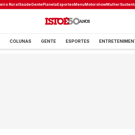
eiro Rural
Saúde
Gente
Planeta
Esportes
Menu
Motorshow
Mulher
Sustent
COLUNAS
GENTE
ESPORTES
ENTRETENIMEN