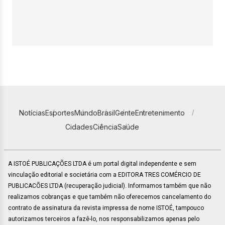
Notícias
Esportes
Mundo
Brasil
Gente
Entretenimento
Cidades
Ciência
Saúde
A ISTOÉ PUBLICAÇÕES LTDA é um portal digital independente e sem
vinculação editorial e societária com a EDITORA TRES COMÉRCIO DE
PUBLICACÕES LTDA (recuperação judicial). Informamos também que não
realizamos cobranças e que também não oferecemos cancelamento do
contrato de assinatura da revista impressa de nome ISTOÉ, tampouco
autorizamos terceiros a fazê-lo, nos responsabilizamos apenas pelo