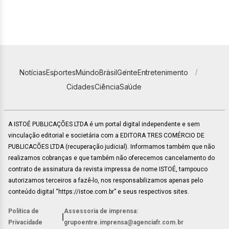
Notícias
Esportes
Mundo
Brasil
Gente
Entretenimento
Cidades
Ciência
Saúde
A ISTOÉ PUBLICAÇÕES LTDA é um portal digital independente e sem
vinculação editorial e societária com a EDITORA TRES COMÉRCIO DE
PUBLICACÕES LTDA (recuperação judicial). Informamos também que não
realizamos cobranças e que também não oferecemos cancelamento do
contrato de assinatura da revista impressa de nome ISTOÉ, tampouco
autorizamos terceiros a fazê-lo, nos responsabilizamos apenas pelo
conteúdo digital “https://istoe.com.br” e seus respectivos sites.
Política de
Assessoria de imprensa:
|
Privacidade
grupoentre.imprensa@agenciafr.com.br