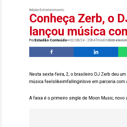
Início
>
Entretenimento
Conheça Zerb, o DJ
lançou música com
Por
Estadão Conteúdo
02/08/24 - 20h47min
Em
Entreteni
Nesta sexta-feira, 2, o brasileiro DJ Zerb deu 
música feelslikeimfallinginlove em parceria com a
A faixa é o primeiro single de Moon Music, novo á