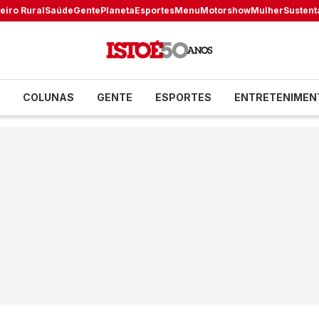
eiro Rural
Saúde
Gente
Planeta
Esportes
Menu
Motorshow
Mulher
Sustent
COLUNAS
GENTE
ESPORTES
ENTRETENIMEN