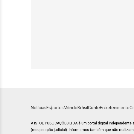
Notícias
Esportes
Mundo
Brasil
Gente
Entretenimento
C
A ISTOÉ PUBLICAÇÕES LTDA é um portal digital independente
(recuperação judicial). Informamos também que não realiza